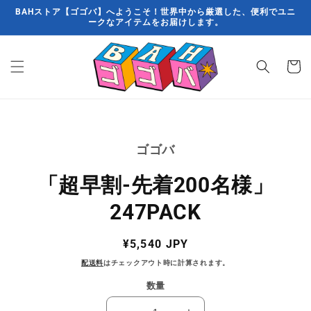
コンテン
BAHストア【ゴゴバ】へようこそ！世界中から厳選した、便利でユニ
ツに進む
ークなアイテムをお届けします。
カ
ー
ト
商品情報
にスキッ
ゴゴバ
プ
「超早割-先着200名様」
247PACK
通
¥5,540 JPY
常
配送料
はチェックアウト時に計算されます。
価
数量
格