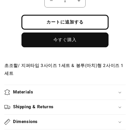
「超
「超
早
早
割-
割-
カートに追加する
先
先
着
着
200
200
今すぐ購入
名
名
様」
様」
247PACK
247PACK
の
の
초조할/ 지퍼타입 3사이즈 1세트 & 봉투(마치)형 2사이즈 1
数
数
세트
量
量
を
を
Materials
減
増
ら
や
す
す
Shipping & Returns
Dimensions